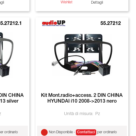
Wishlist
gli
Dettagli
5.27212.1
55.27212
 DIN CHINA
Kit Mont.radio+access. 2 DIN CHINA
3 silver
HYUNDAI i10 2008->2013 nero
z
Unità di misura:
Pz
er ordinarlo
Non Disponibile -
Contattaci
per ordinarlo