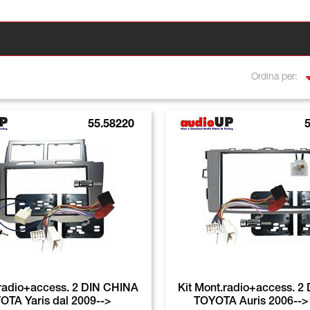
Ordina per:
55.58220
5
.radio+access. 2 DIN CHINA
Kit Mont.radio+access. 2
OTA Yaris dal 2009-->
TOYOTA Auris 2006-->