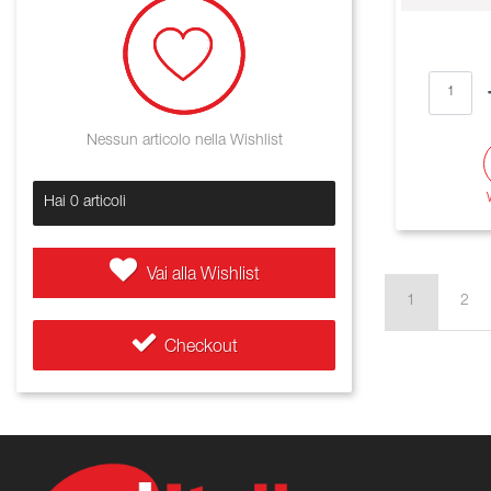
Nessun articolo nella Wishlist
Hai
0
articoli
Vai alla Wishlist
1
2
Checkout