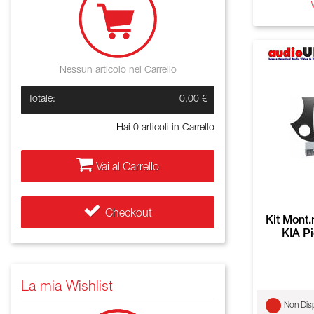
Nessun articolo nel Carrello
Totale:
0,00 €
Hai
0
articoli in Carrello
Vai al Carrello
Checkout
Kit Mont
KIA P
La mia Wishlist
Non Disp