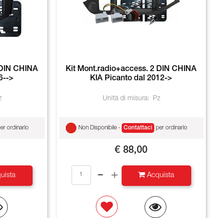
 DIN CHINA
Kit Mont.radio+access. 2 DIN CHINA
6-->
KIA Picanto dal 2012->
z
Unità di misura:
Pz
er ordinarlo
Non Disponibile -
Contattaci
per ordinarlo
€ 88,00
Quantità
uista
Acquista