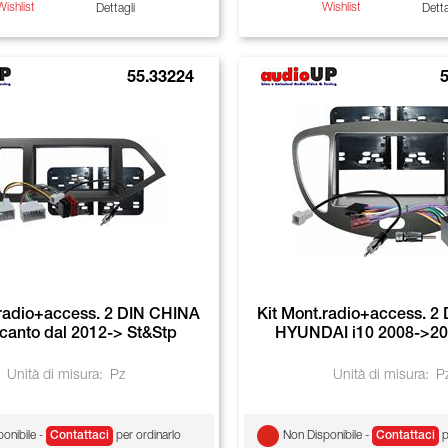
Wishlist
Wishlist
Dettagli
Detta
55.33224
5
.radio+access. 2 DIN CHINA
Kit Mont.radio+access. 2
icanto dal 2012-> St&Stp
HYUNDAI i10 2008->201
Unità di misura:
Pz
Unità di misura:
P
onibile -
Contattaci
per ordinarlo
Non Disponibile -
Contattaci
p