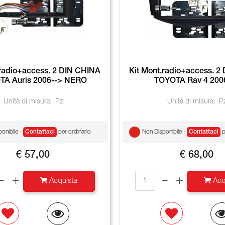
.radio+access. 2 DIN CHINA
Kit Mont.radio+access. 2
TA Auris 2006--> NERO
TOYOTA Rav 4 200
Unità di misura:
Pz
Unità di misura:
P
onibile -
Contattaci
per ordinarlo
Non Disponibile -
Contattaci
p
€ 57,00
€ 68,00
Quantità
Quantità
Acquista
Acq