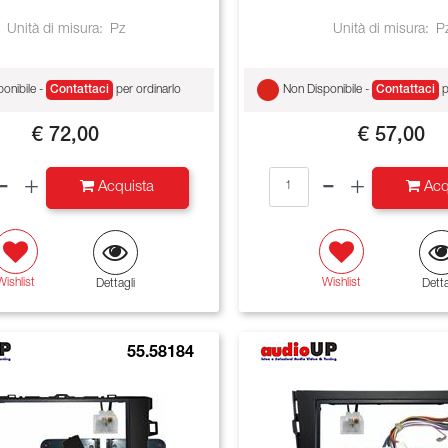
Unità di misura:
Pz
Unità di misura:
P
onibile -
Contattaci
per ordinarlo
Non Disponibile -
Contattaci
p
€ 72,00
€ 57,00
Quantità
Quantità
Acquista
Acq
Wishlist
Wishlist
Dettagli
Detta
55.58184