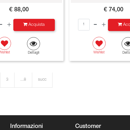
€ 88,00
€ 74,00
Quantità
Quantità
Acquista
Acq
Wishlist
Wishlist
Dettagli
Detta
3
...8
succ
Informazioni
Customer