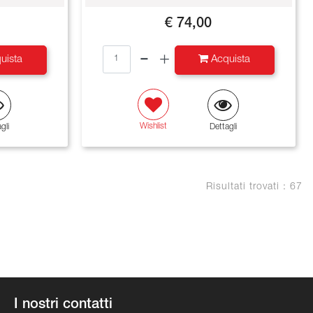
€ 74,00
Quantità
uista
Acquista
Wishlist
gli
Dettagli
Risultati trovati : 67
I nostri contatti