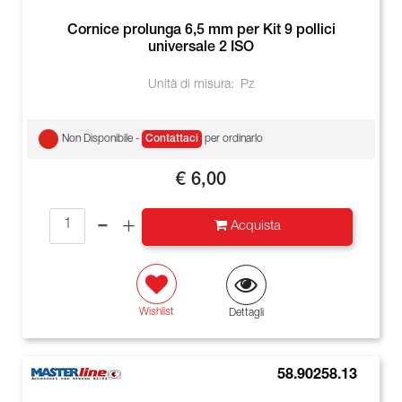
Cornice prolunga 6,5 mm per Kit 9 pollici
universale 2 ISO
Unità di misura:
Pz
Non Disponibile -
Contattaci
per ordinarlo
€ 6,00
Quantità
Acquista
Wishlist
Dettagli
58.90258.13