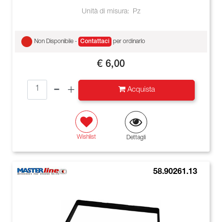
Unità di misura:
Pz
Non Disponibile -
Contattaci
per ordinarlo
€ 6,00
Quantità
Acquista
Wishlist
Dettagli
58.90261.13