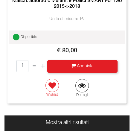
Masch. autoradio Multim. 9 Pollici SMART For Two
2015->2018
Unità di misura:
Pz
Disponibile
€ 80,00
Quantità
Acquista
Wishlist
Dettagli
Mostra altri risultati