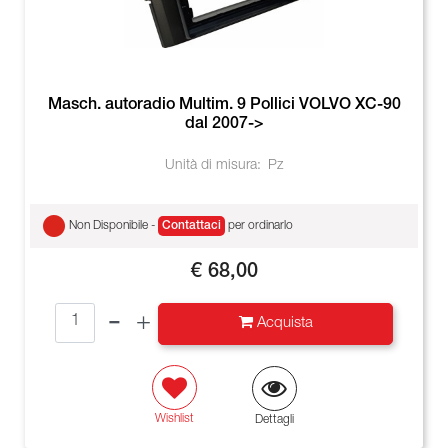
Masch. autoradio Multim. 9 Pollici VOLVO XC-90
dal 2007->
Unità di misura:
Pz
Non Disponibile -
Contattaci
per ordinarlo
€ 68,00
Quantità
Acquista
Wishlist
Dettagli