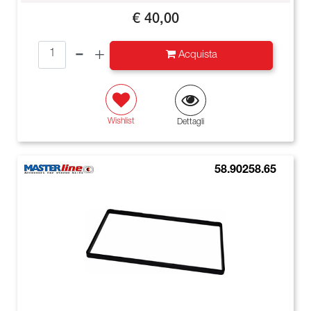
€ 40,00
Quantità
Acquista
Wishlist
Dettagli
58.90258.65