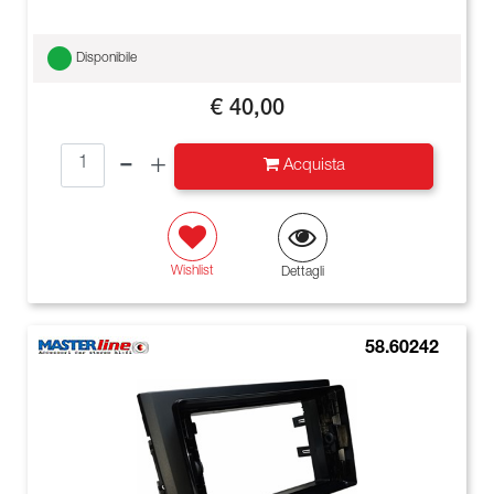
Disponibile
€ 40,00
Quantità
Acquista
Wishlist
Dettagli
58.60242