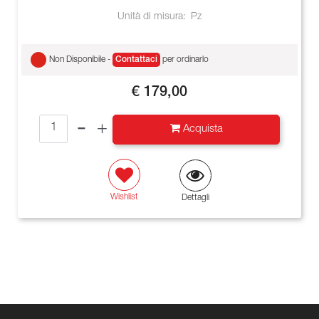
Unità di misura:
Pz
Non Disponibile -
Contattaci
per ordinarlo
€ 179,00
Quantità
Acquista
Wishlist
Dettagli