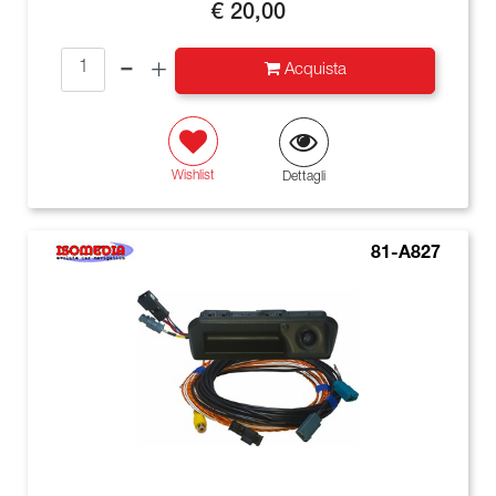
€ 20,00
Quantità
Acquista
Wishlist
Dettagli
81-A827