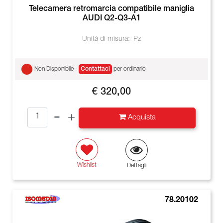
Telecamera retromarcia compatibile maniglia
AUDI Q2-Q3-A1
Unità di misura:
Pz
Non Disponibile -
Contattaci
per ordinarlo
€ 320,00
Quantità
Acquista
Wishlist
Dettagli
78.20102