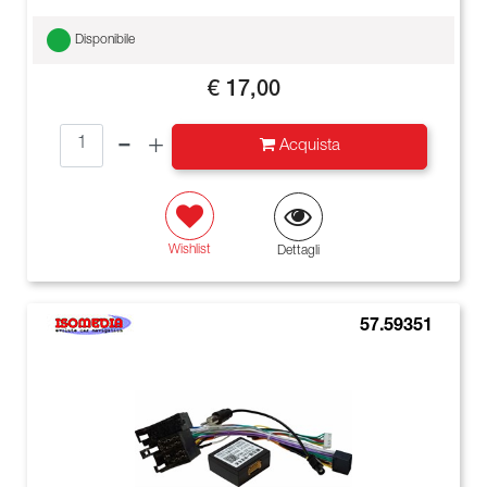
Disponibile
€ 17,00
Quantità
Acquista
Wishlist
Dettagli
57.59351