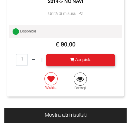
2014-> NO NAVI
Unità di misura:
Pz
Disponibile
€ 90,00
Quantità
Acquista
Wishlist
Dettagli
Mostra altri risultati