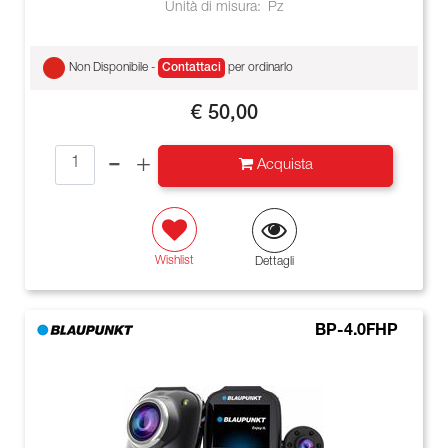
Unità di misura:
Pz
Non Disponibile -
Contattaci
per ordinarlo
€ 50,00
Quantità
Acquista
Wishlist
Dettagli
BP-4.0FHP