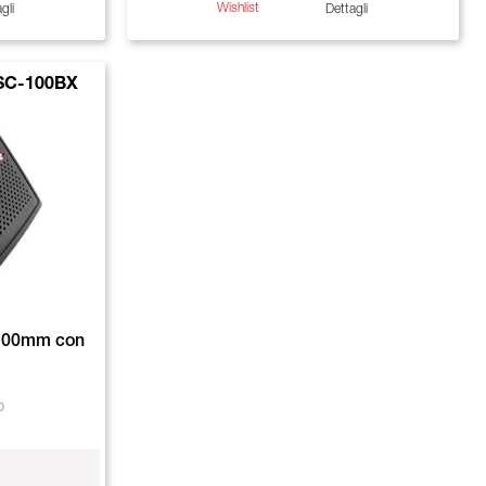
Wishlist
gli
Dettagli
SC-100BX
e 100mm con
p