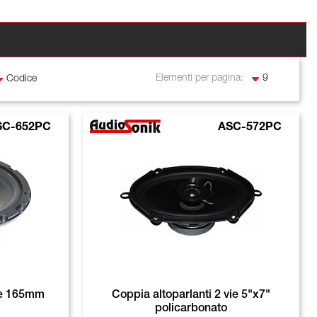
Elementi per pagina:
SC-652PC
ASC-572PC
vie 165mm
Coppia altoparlanti 2 vie 5"x7"
policarbonato