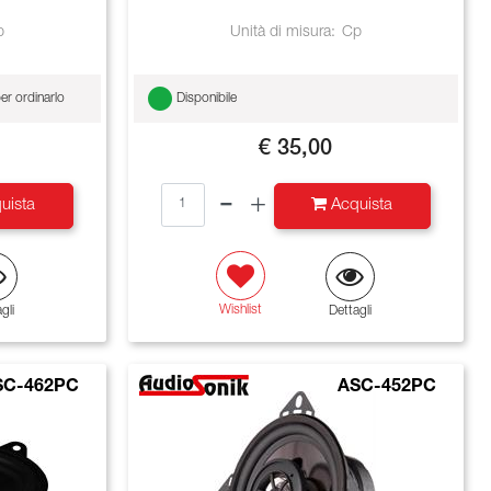
p
Unità di misura:
Cp
er ordinarlo
Disponibile
€ 35,00
Quantità
uista
Acquista
Wishlist
gli
Dettagli
SC-462PC
ASC-452PC