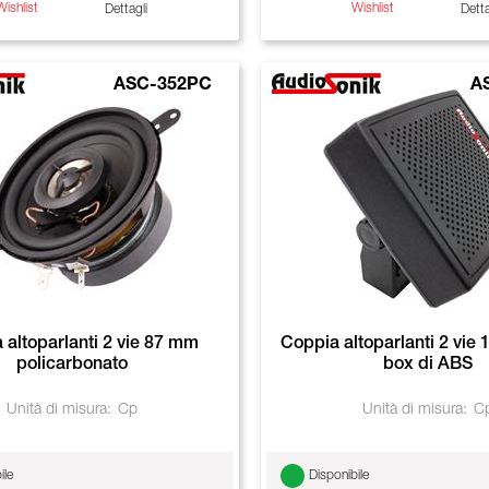
Wishlist
Wishlist
Dettagli
Detta
ASC-352PC
A
 altoparlanti 2 vie 87 mm
Coppia altoparlanti 2 vi
policarbonato
box di ABS
Unità di misura:
Cp
Unità di misura:
C
ile
Disponibile