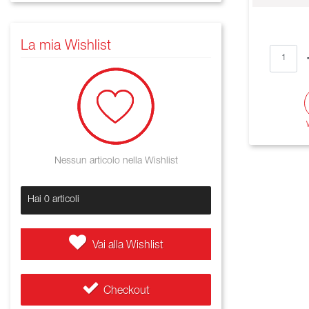
La mia Wishlist
Nessun articolo nella Wishlist
Hai
0
articoli
Vai alla Wishlist
Checkout