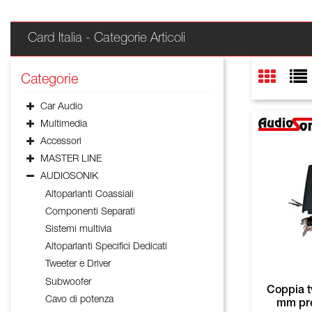
Card Italia - Categorie Articoli
Categorie
Car Audio
Multimedia
Accessori
MASTER LINE
AUDIOSONIK
Altoparlanti Coassiali
Componenti Separati
Sistemi multivia
Altoparlanti Specifici Dedicati
Tweeter e Driver
Subwoofer
Coppia t
Cavo di potenza
mm pre