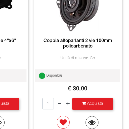
ie 4"x6"
Coppia altoparlanti 2 vie 100mm
policarbonato
p
Unità di misura:
Cp
Disponibile
€ 30,00
Quantità
uista
Acquista