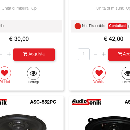
Unità di misura:
Cp
Unità di misura:
C
ile
Non Disponibile -
Contattaci
p
€ 30,00
€ 42,00
Quantità
Quantità
Acquista
Acq
Wishlist
Wishlist
Dettagli
Detta
ASC-552PC
A