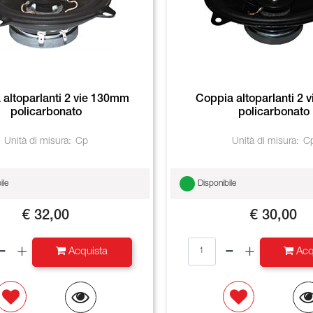
 altoparlanti 2 vie 130mm
Coppia altoparlanti 2 v
policarbonato
policarbonato
Unità di misura:
Cp
Unità di misura:
C
ile
Disponibile
€ 32,00
€ 30,00
Quantità
Quantità
Acquista
Acq