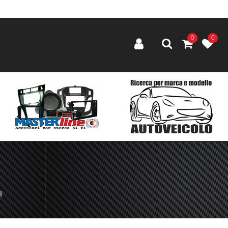
0
0
i