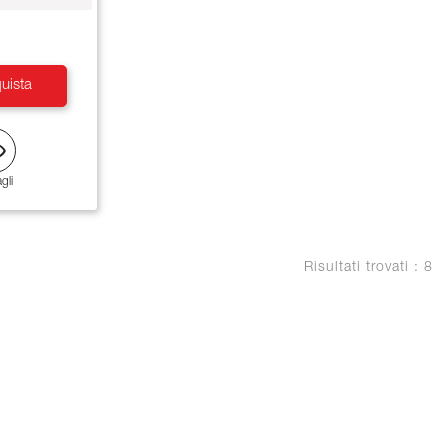
uista
gli
Risultati trovati : 8