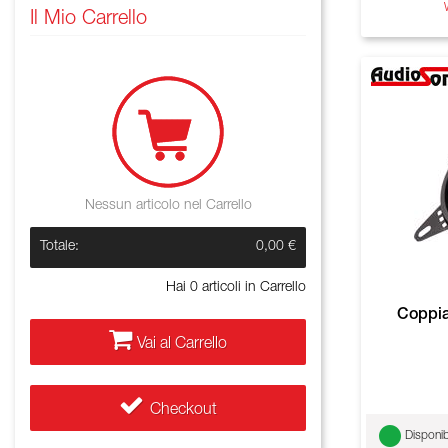
Il Mio Carrello
Nessun articolo nel Carrello
Totale:
0,00 €
Hai
0
articoli in Carrello
Coppia
Vai al Carrello
Checkout
Disponib