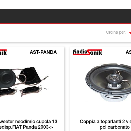
Ordina per:
AST-PANDA
A
weeter neodimio cupola 13
Coppia altoparlanti 2 
disp.FIAT Panda 2003->
policarbonato