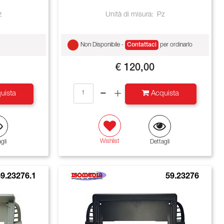
z
Unità di misura:
Pz
Non Disponibile -
Contattaci
per ordinarlo
€ 120,00
Quantità
uista
Acquista
Wishlist
gli
Dettagli
9.23276.1
59.23276