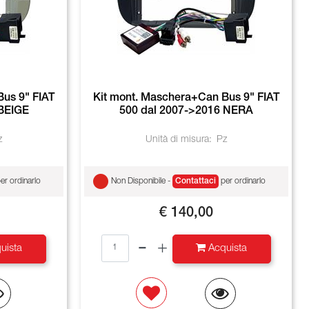
us 9" FIAT
Kit mont. Maschera+Can Bus 9" FIAT
 BEIGE
500 dal 2007->2016 NERA
z
Unità di misura:
Pz
er ordinarlo
Non Disponibile -
Contattaci
per ordinarlo
€ 140,00
Quantità
uista
Acquista