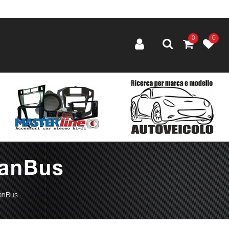
0
0
CanBus
anBus