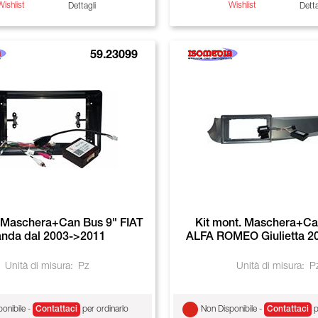
Wishlist
Wishlist
Dettagli
Detta
59.23099
. Maschera+Can Bus 9" FIAT
Kit mont. Maschera+Ca
nda dal 2003->2011
ALFA ROMEO Giulietta 2
Unità di misura:
Pz
Unità di misura:
P
onibile -
Contattaci
per ordinarlo
Non Disponibile -
Contattaci
p