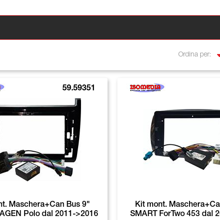
Ordina per:
59.59351
nt. Maschera+Can Bus 9"
Kit mont. Maschera+Ca
GEN Polo dal 2011->2016
SMART ForTwo 453 dal 20