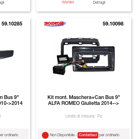
Wishlist
gli
Dettagli
59.10285
59.10098
n Bus 9"
Kit mont. Maschera+Can Bus 9"
010->2014
ALFA ROMEO Giulietta 2014-->
z
Unità di misura:
Pz
er ordinarlo
Non Disponibile -
Contattaci
per ordinarlo