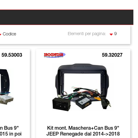
Elementi per pagina:
59.53003
59.32027
n Bus 9"
Kit mont. Maschera+Can Bus 9"
15 in poi
JEEP Renegade dal 2014->2018