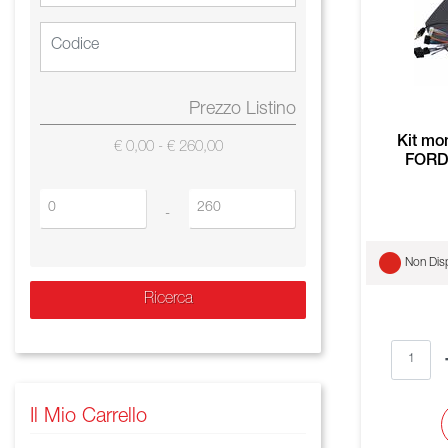
Prezzo Listino
Kit mo
€ 0,00 - € 260,00
FORD 
Prezzo minimo
Prezzo massimo
-
Non Disp
Il Mio Carrello