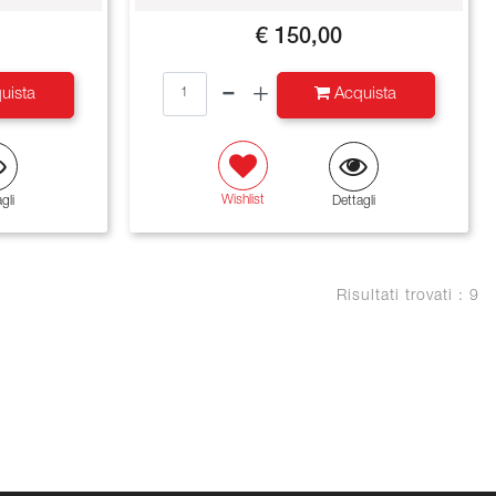
€ 150,00
Quantità
uista
Acquista
Wishlist
gli
Dettagli
Risultati trovati : 9