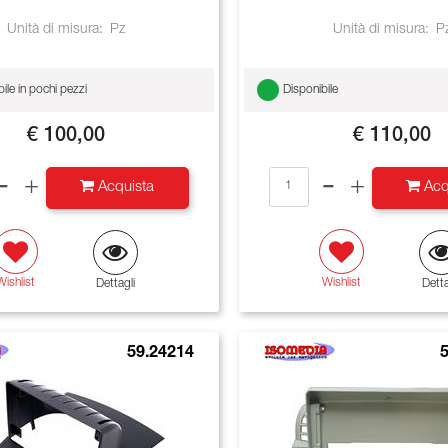
Unità di misura:
Pz
Unità di misura:
P
ile in pochi pezzi
Disponibile
€ 100,00
€ 110,00
Quantità
Quantità
Acquista
Acq
Wishlist
Wishlist
Dettagli
Detta
59.24214
5