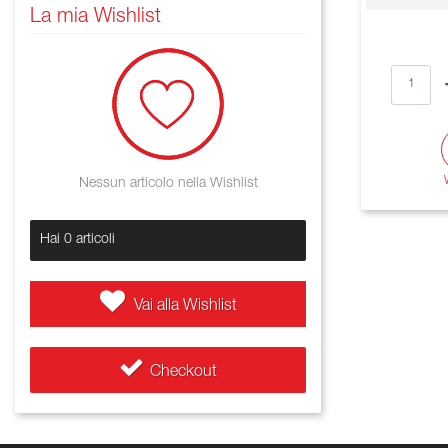
La mia Wishlist
Nessun articolo nella Wishlist
Hai
0
articoli
Vai alla Wishlist
Checkout