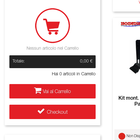
Nessun articolo nel Carrello
Totale:
0,00 €
Hai
0
articoli in Carrello
Vai al Carrello
Kit mont
Pa
Checkout
Non Disp