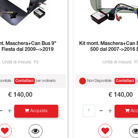
nt. Maschera+Can Bus 9"
Kit mont. Maschera+Can B
Fiesta dal 2009-->2019
500 dal 2007->2016
Unità di misura:
Pz
Unità di misura:
P
onibile -
Contattaci
per ordinarlo
Non Disponibile -
Contattaci
p
€ 140,00
€ 140,00
Quantità
Quantità
Acquista
Acq