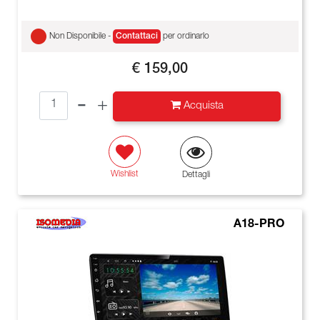
Non Disponibile -
Contattaci
per ordinarlo
€ 159,00
Quantità
Acquista
Wishlist
Dettagli
A18-PRO