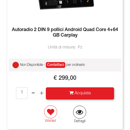
Autoradio 2 DIN 9 pollici Android Quad Core 4+64
GB Carplay
Unità di misura:
Pz
Non Disponibile -
Contattaci
per ordinarlo
€ 299,00
Quantità
Acquista
Wishlist
Dettagli