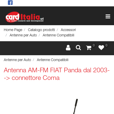
Op
Home Page
Catalogo prodotti
Accessori
Antenne per Auto
Antenne Compatibili
0
0
Antenne per Auto
Antenne Compatibili
Antenna AM-FM FIAT Panda dal 2003-
-> connettore Coma