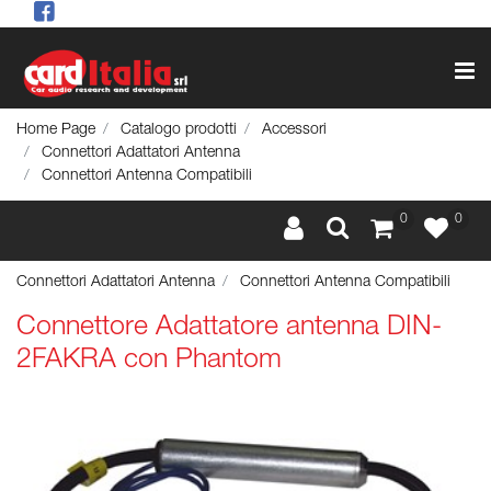
Op
Home Page
Catalogo prodotti
Accessori
Connettori Adattatori Antenna
Connettori Antenna Compatibili
0
0
Connettori Adattatori Antenna
Connettori Antenna Compatibili
Connettore Adattatore antenna DIN-
2FAKRA con Phantom