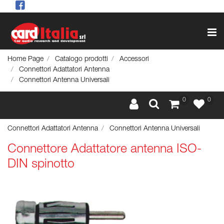
Op
Home Page
Catalogo prodotti
Accessori
Connettori Adattatori Antenna
Connettori Antenna Universali
0
0
Connettori Adattatori Antenna
Connettori Antenna Universali
Connettore Adattatore antenna ISO-
DIN spinotto