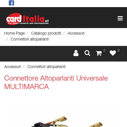
Op
Home Page
Catalogo prodotti
Accessori
Connettori altoparlanti
0
0
Accessori
Connettori altoparlanti
Connettore Altoparlanti Universale
MULTIMARCA