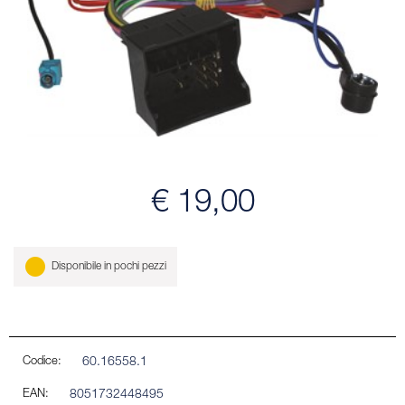
€ 19,00
Disponibile in pochi pezzi
Codice:
60.16558.1
EAN:
8051732448495