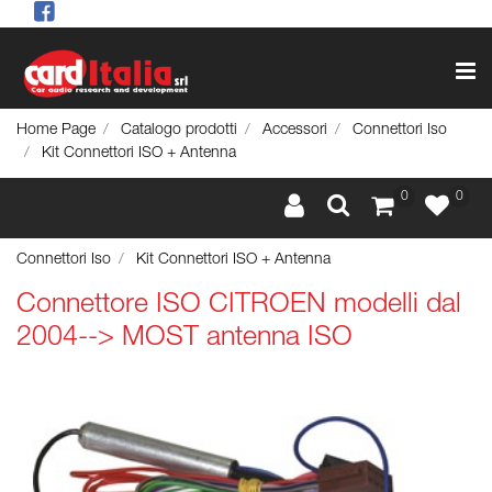
Op
Home Page
Catalogo prodotti
Accessori
Connettori Iso
Kit Connettori ISO + Antenna
0
0
Connettori Iso
Kit Connettori ISO + Antenna
Connettore ISO CITROEN modelli dal
2004--> MOST antenna ISO