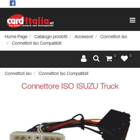
Op
Home Page
Catalogo prodotti
Accessori
Connettori Iso
Connettori Iso Compatibili
0
0
Connettori Iso
Connettori Iso Compatibili
Connettore ISO ISUZU Truck