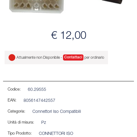
€ 12,00
Attualmente non Disponibile -
Contattaci
per ordinarlo
Codice:
60.29555
EAN:
8056147442557
Categoria:
Connettori Iso Compatibili
Unità di misura:
Pz
Tipo Prodotto:
CONNETTORI ISO