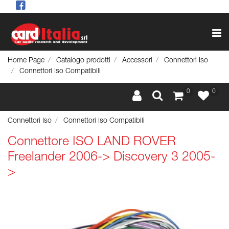
Op
Home Page
Catalogo prodotti
Accessori
Connettori Iso
Connettori Iso Compatibili
0
0
Connettori Iso
Connettori Iso Compatibili
Connettore ISO LAND ROVER
Freelander 2006-> Discovery 3 2005-
>