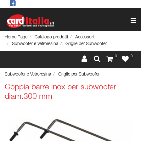
Op
Home Page
Catalogo prodotti
Accessori
Subwoofer e Vetroresina
Griglie per Subwoofer
0
0
Subwoofer e Vetroresina
Griglie per Subwoofer
Coppia barre inox per subwoofer
diam.300 mm