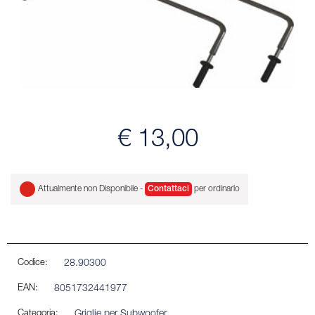
€ 13,00
Attualmente non Disponibile -
Contattaci
per ordinarlo
Codice:
28.90300
EAN:
8051732441977
Categoria:
Griglie per Subwoofer