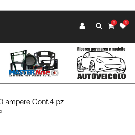
0
0
30 ampere Conf.4 pz
lo