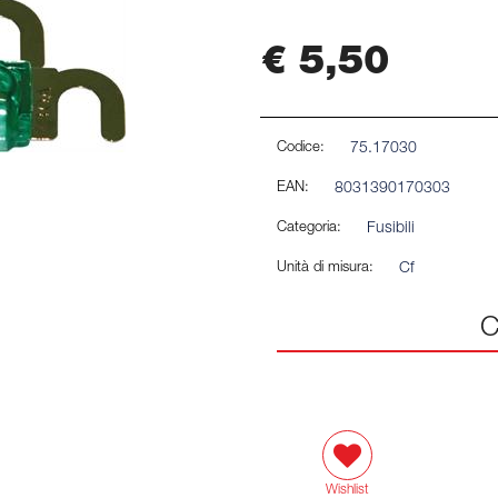
€ 5,50
Codice:
75.17030
EAN:
8031390170303
Categoria:
Fusibili
Unità di misura:
Cf
C
Wishlist