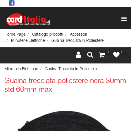
Op
Home Page
Catalogo prodotti
Accessori
Minuterie Elettriche
Guaina Trecciata in Poliestere
0
0
Minuterie Elettriche
Guaina Trecciata in Poliestere
Guaina trecciata poliestere nera 30mm
std 60mm max