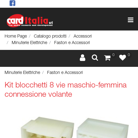
Op
Home Page
Catalogo prodotti
Accessori
Minuterie Elettriche
Faston e Accessori
0
0
Minuterie Elettriche
Faston e Accessori
Kit blocchetti 8 vie maschio-femmina
connessione volante