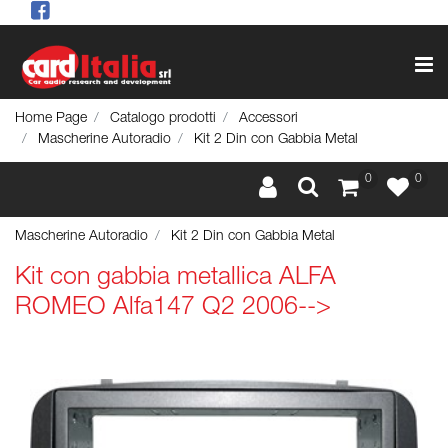
Op
Home Page
Catalogo prodotti
Accessori
Mascherine Autoradio
Kit 2 Din con Gabbia Metal
0
0
Mascherine Autoradio
Kit 2 Din con Gabbia Metal
Kit con gabbia metallica ALFA
ROMEO Alfa147 Q2 2006-->