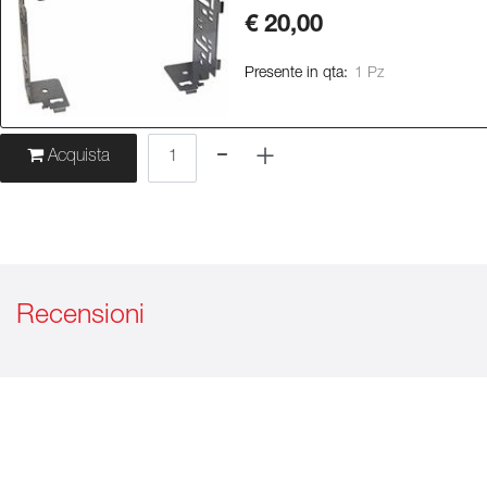
€ 20,00
Presente in qta:
1 Pz
Quantità
Acquista
Recensioni