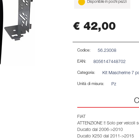
Disponibile in pochi pezzi
€ 42,00
Codice:
56.23008
EAN:
8056147448702
Categoria:
Kit Mascherine 7 po
Unità di misura:
Pz
C
FIAT
ATTENZIONE !! Solo per veicoli se
Ducato dal 2006->2010
Ducato X250 dal 2011->2015