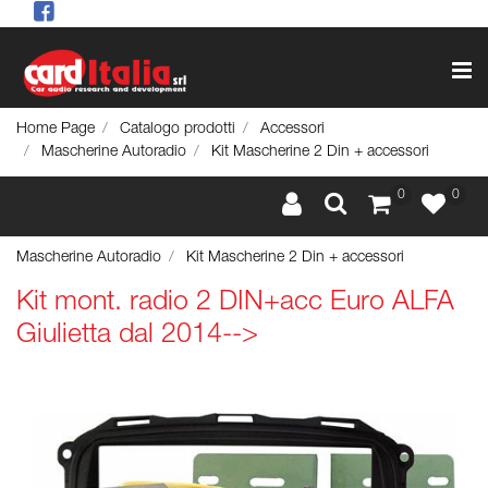
Op
Home Page
Catalogo prodotti
Accessori
Mascherine Autoradio
Kit Mascherine 2 Din + accessori
0
0
Mascherine Autoradio
Kit Mascherine 2 Din + accessori
Kit mont. radio 2 DIN+acc Euro ALFA
Giulietta dal 2014-->