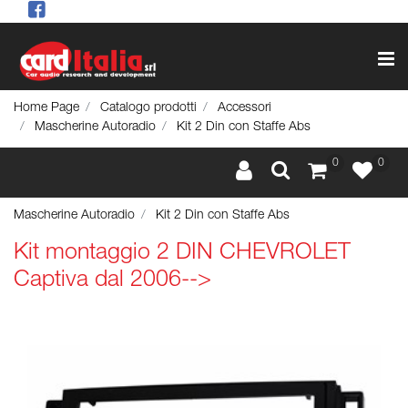
Op
Home Page
Catalogo prodotti
Accessori
Mascherine Autoradio
Kit 2 Din con Staffe Abs
0
0
Mascherine Autoradio
Kit 2 Din con Staffe Abs
Kit montaggio 2 DIN CHEVROLET
Captiva dal 2006-->