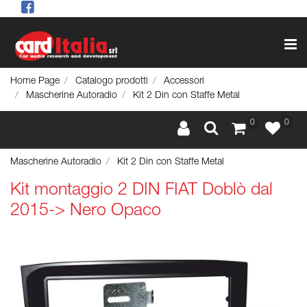
Op
Home Page
Catalogo prodotti
Accessori
Mascherine Autoradio
Kit 2 Din con Staffe Metal
0
0
Mascherine Autoradio
Kit 2 Din con Staffe Metal
Kit montaggio 2 DIN FIAT Doblò dal
2015-> Nero Opaco