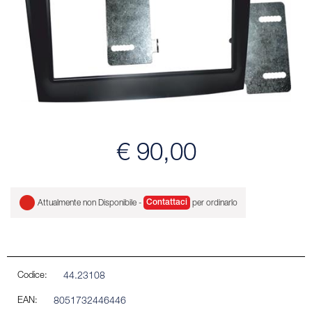
€ 90,00
Attualmente non Disponibile -
Contattaci
per ordinarlo
Codice:
44.23108
EAN:
8051732446446