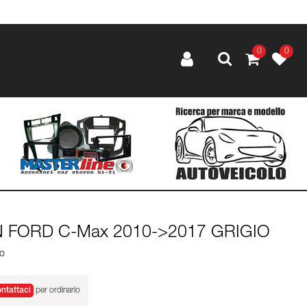
0
0
DIN FORD C-Max 2010->2017 GRIGIO
lo
ntattaci
per ordinarlo