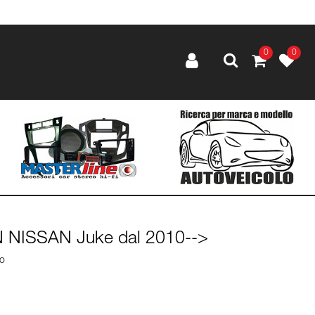
0
0
N NISSAN Juke dal 2010-->
lo