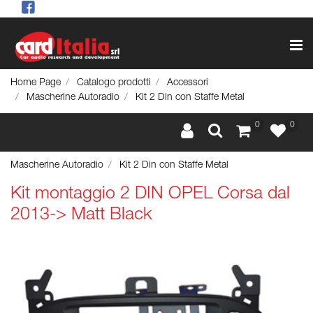
Op
Home Page
Catalogo prodotti
Accessori
Mascherine Autoradio
Kit 2 Din con Staffe Metal
0
0
Mascherine Autoradio
Kit 2 Din con Staffe Metal
Kit montaggio 2 DIN OPEL Corsa dal
2013-> Matt Black