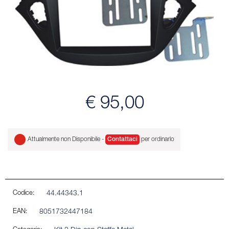
€ 95,00
Attualmente non Disponibile -
Contattaci
per ordinarlo
Codice:
44.44343.1
EAN:
8051732447184