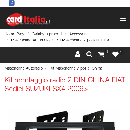
Op
Home Page
Catalogo prodotti
Accessori
Mascherine Autoradio
Kit Mascherine 7 pollici China
0
0
Mascherine Autoradio
Kit Mascherine 7 pollici China
Kit montaggio radio 2 DIN CHINA FIAT
Sedici SUZUKI SX4 2006>