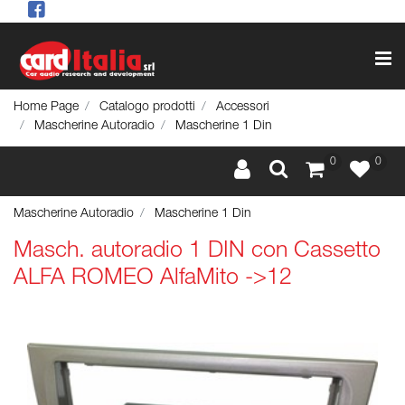
Op
Home Page
Catalogo prodotti
Accessori
Mascherine Autoradio
Mascherine 1 Din
0
0
Mascherine Autoradio
Mascherine 1 Din
Masch. autoradio 1 DIN con Cassetto
ALFA ROMEO AlfaMito ->12