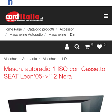
Op
Home Page
Catalogo prodotti
Accessori
Mascherine Autoradio
Mascherine 1 Din
0
0
Mascherine Autoradio
Mascherine 1 Din
Masch. autoradio 1 ISO con Cassetto
SEAT Leon'05->'12 Nera