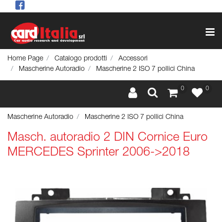
Op
Home Page
Catalogo prodotti
Accessori
Mascherine Autoradio
Mascherine 2 ISO 7 pollici China
0
0
Mascherine Autoradio
Mascherine 2 ISO 7 pollici China
Masch. autoradio 2 DIN Cornice Euro
MERCEDES Sprinter 2006->2018