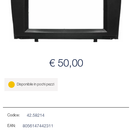
€ 50,00
Disponibile in pochi pezzi
Codice:
42.58214
EAN:
8056147442311