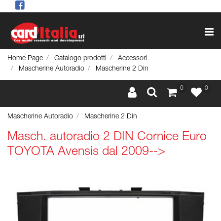
Op
Home Page
Catalogo prodotti
Accessori
Mascherine Autoradio
Mascherine 2 Din
0
0
Mascherine Autoradio
Mascherine 2 Din
Masch. autoradio 2 DIN Cornice Euro
TOYOTA Avensis dal 2009-->