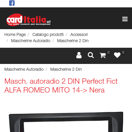
Op
Home Page
Catalogo prodotti
Accessori
Mascherine Autoradio
Mascherine 2 Din
0
0
Mascherine Autoradio
Mascherine 2 Din
Masch. autoradio 2 DIN Perfect Fict
ALFA ROMEO MITO 14-> Nera