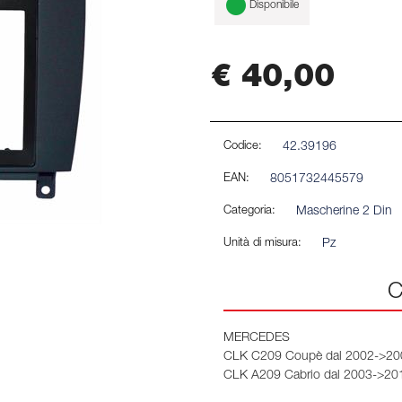
Disponibile
€ 40,00
Codice:
42.39196
EAN:
8051732445579
Categoria:
Mascherine 2 Din
Unità di misura:
Pz
C
MERCEDES
CLK C209 Coupè dal 2002->20
CLK A209 Cabrio dal 2003->20