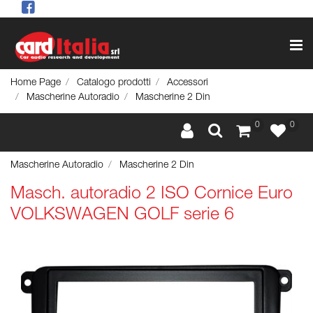
Op
Home Page
Catalogo prodotti
Accessori
Mascherine Autoradio
Mascherine 2 Din
0
0
Mascherine Autoradio
Mascherine 2 Din
Masch. autoradio 2 ISO Cornice Euro
VOLKSWAGEN GOLF serie 6