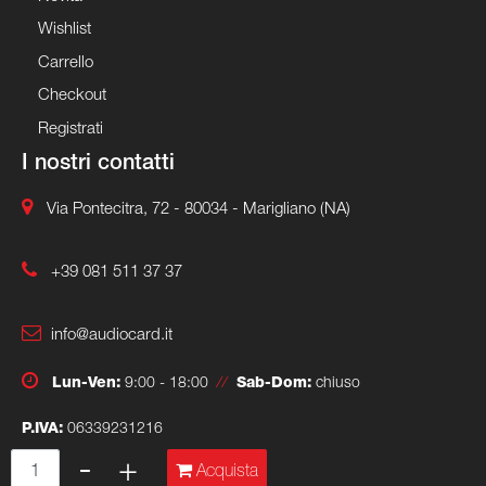
Wishlist
Carrello
Checkout
Registrati
I nostri contatti
Via Pontecitra, 72 - 80034 - Marigliano (NA)
+39 081 511 37 37
info@audiocard.it
Lun-Ven:
9:00 - 18:00
//
Sab-Dom:
chiuso
P.IVA:
06339231216
Quantità
Acquista