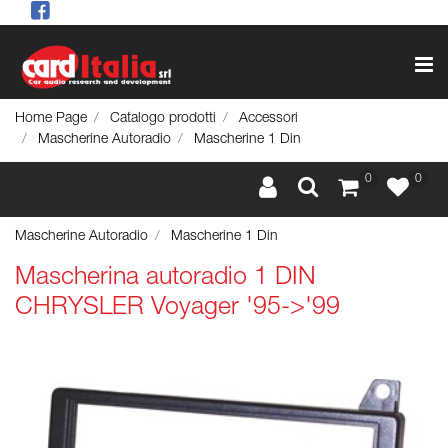
Op
Home Page
Catalogo prodotti
Accessori
Mascherine Autoradio
Mascherine 1 Din
0
0
Mascherine Autoradio
Mascherine 1 Din
Mascherina autoradio 1 DIN
CHRYSLER Voyager '95->'99