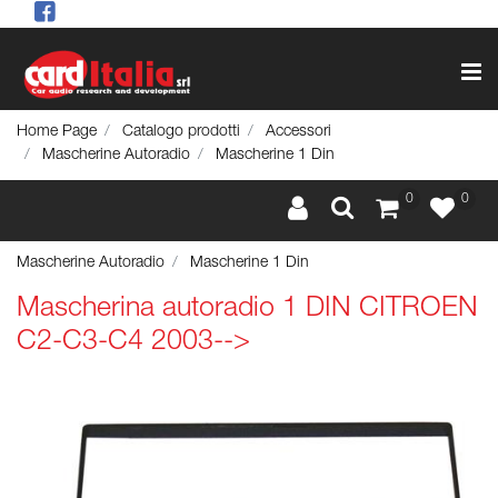
Op
Home Page
Catalogo prodotti
Accessori
Mascherine Autoradio
Mascherine 1 Din
0
0
Mascherine Autoradio
Mascherine 1 Din
Mascherina autoradio 1 DIN CITROEN
C2-C3-C4 2003-->