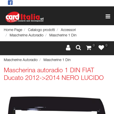
Op
Home Page
Catalogo prodotti
Accessori
Mascherine Autoradio
Mascherine 1 Din
0
0
Mascherine Autoradio
Mascherine 1 Din
Mascherina autoradio 1 DIN FIAT
Ducato 2012->2014 NERO LUCIDO