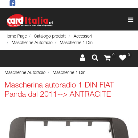
Op
Home Page
Catalogo prodotti
Accessori
Mascherine Autoradio
Mascherine 1 Din
0
0
Mascherine Autoradio
Mascherine 1 Din
Mascherina autoradio 1 DIN FIAT
Panda dal 2011--> ANTRACITE