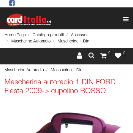
Op
Home Page
Catalogo prodotti
Accessori
Mascherine Autoradio
Mascherine 1 Din
0
0
Mascherine Autoradio
Mascherine 1 Din
Mascherina autoradio 1 DIN FORD
Fiesta 2009-> cupolino ROSSO