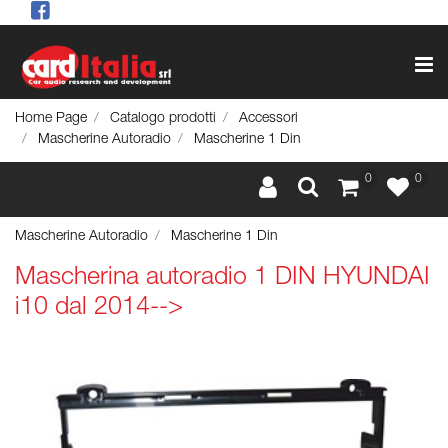
Op
Home Page
Catalogo prodotti
Accessori
Mascherine Autoradio
Mascherine 1 Din
0
0
Mascherine Autoradio
Mascherine 1 Din
Mascherina autoradio 1 DIN HYUNDAI
i10 dal 2014-->