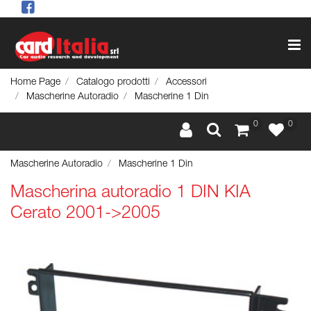
Op
Home Page
Catalogo prodotti
Accessori
Mascherine Autoradio
Mascherine 1 Din
0
0
Mascherine Autoradio
Mascherine 1 Din
Mascherina autoradio 1 DIN KIA
Cerato 2001->2005