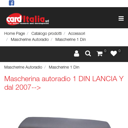
Op
Home Page
Catalogo prodotti
Accessori
Mascherine Autoradio
Mascherine 1 Din
0
0
Mascherine Autoradio
Mascherine 1 Din
Mascherina autoradio 1 DIN LANCIA Y
dal 2007-->