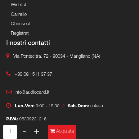
Wishlist
Carrello
Checkout
Registrati
I nostri contatti
Via Pontecitra, 72 - 80034 - Marigliano (NA)
+39 081 511 37 37
info@audiocard.it
Lun-Ven:
9:00 - 18:00
//
Sab-Dom:
chiuso
P.IVA:
06339231216
Quantità
Acquista
Powered & Designed by
Passepartout