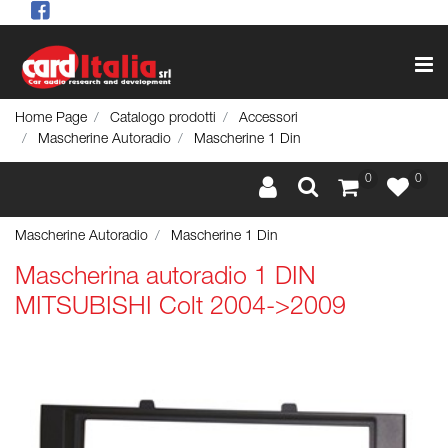
Op
Home Page
Catalogo prodotti
Accessori
Mascherine Autoradio
Mascherine 1 Din
0
0
Mascherine Autoradio
Mascherine 1 Din
Mascherina autoradio 1 DIN
MITSUBISHI Colt 2004->2009