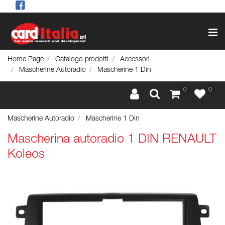
Op
Home Page
Catalogo prodotti
Accessori
Mascherine Autoradio
Mascherine 1 Din
0
0
Mascherine Autoradio
Mascherine 1 Din
Mascherina autoradio 1 DIN RENAULT
Koleos