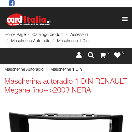
Op
Home Page
Catalogo prodotti
Accessori
Mascherine Autoradio
Mascherine 1 Din
0
0
Mascherine Autoradio
Mascherine 1 Din
Mascherina autoradio 1 DIN RENAULT
Megane fino-->2003 NERA