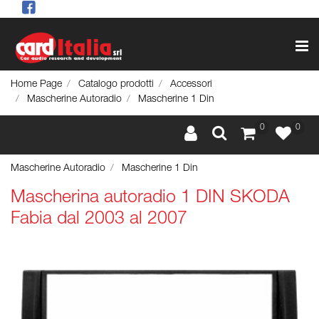
Op
Home Page
Catalogo prodotti
Accessori
Mascherine Autoradio
Mascherine 1 Din
0
0
Mascherine Autoradio
Mascherine 1 Din
Mascherina autoradio 1 DIN SKODA
Fabia dal 2003 al 2007