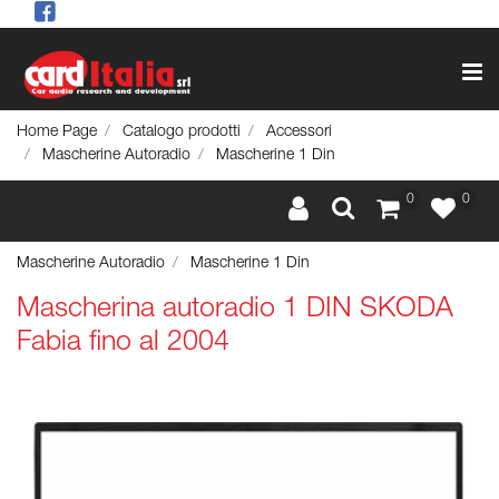
Op
Home Page
Catalogo prodotti
Accessori
Mascherine Autoradio
Mascherine 1 Din
0
0
Mascherine Autoradio
Mascherine 1 Din
Mascherina autoradio 1 DIN SKODA
Fabia fino al 2004