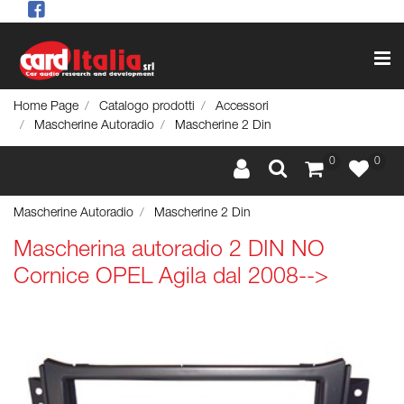
Op
Home Page
Catalogo prodotti
Accessori
Mascherine Autoradio
Mascherine 2 Din
0
0
Mascherine Autoradio
Mascherine 2 Din
Mascherina autoradio 2 DIN NO
Cornice OPEL Agila dal 2008-->