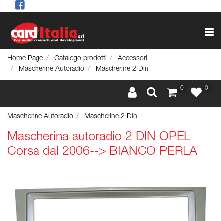
Op
Home Page
Catalogo prodotti
Accessori
Mascherine Autoradio
Mascherine 2 Din
0
0
Mascherine Autoradio
Mascherine 2 Din
Mascherina autoradio 2 DIN OPEL
Corsa dal 2006--> BIANCO PERLA