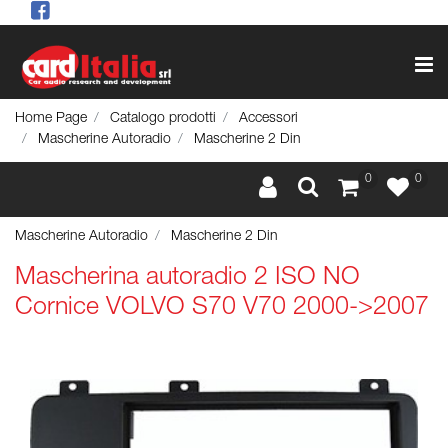
Op
Home Page
Catalogo prodotti
Accessori
Mascherine Autoradio
Mascherine 2 Din
0
0
Mascherine Autoradio
Mascherine 2 Din
Mascherina autoradio 2 ISO NO
Cornice VOLVO S70 V70 2000->2007